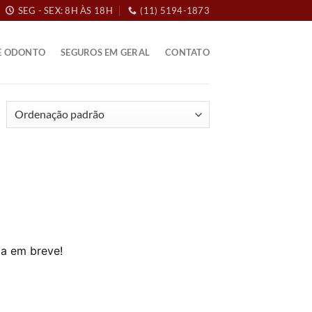
SEG - SEX: 8H ÀS 18H
(11) 5194-1873
E ODONTO
SEGUROS EM GERAL
CONTATO
da em breve!