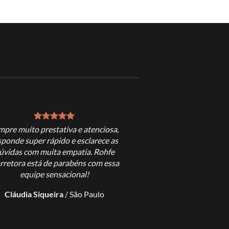
mpre muito prestativa e atenciosa,
Excelente profissional, tu
sponde super rápido e esclarece as
realmente cump
úvidas com muita empatia. Rohfe
Regis Augusto
/
Mina
rretora está de parabéns com essa
equipe sensacional!
Cláudia Siqueira
/
São Paulo