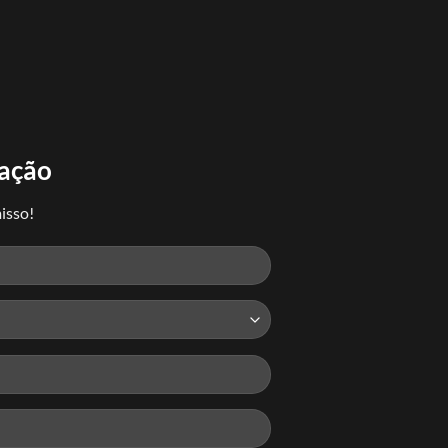
tação
isso!