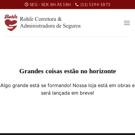
Skip
SEG - SEX: 8H ÀS 18H
(11) 5194-1873
to
content
Grandes coisas estão no horizonte
Algo grande está se formando! Nossa loja está em obras e
será lançada em breve!