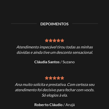
DEPOIMENTOS
muito
Atendimento impecável tirou todas as minhas
Excel
o ao fim.
dúvidas e ainda tive um desconto sensacional.
Cláudia Santos
/
Suzano
es
Ana muito solícita e prestativa. Com certeza seu
Ana, o
s muito
atendimento foi decisivo para fechar com vocês.
faze
Só elogios à ela.
s
Roberto Cláudio
/
Arujá
Ri