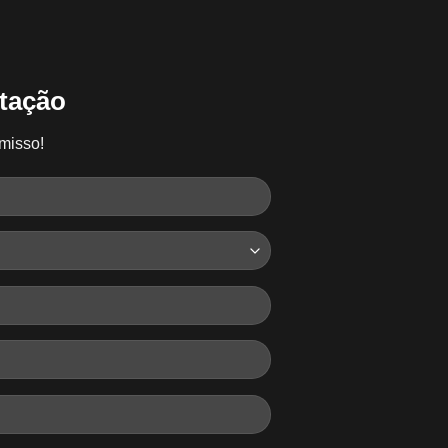
tação
misso!