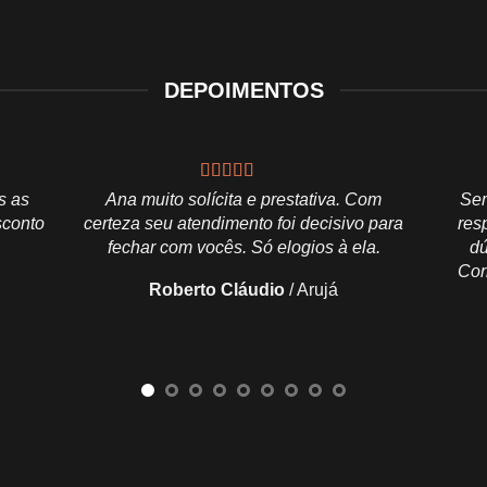
DEPOIMENTOS
s as
Ana muito solícita e prestativa. Com
Sem
sconto
certeza seu atendimento foi decisivo para
res
fechar com vocês. Só elogios à ela.
dú
Cor
Roberto Cláudio
/
Arujá