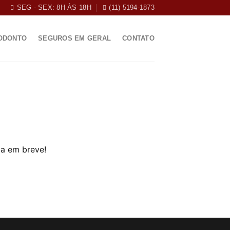
SEG - SEX: 8H ÀS 18H
(11) 5194-1873
ODONTO
SEGUROS EM GERAL
CONTATO
da em breve!