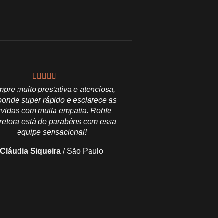
pre muito prestativa e atenciosa,
Excelente profissional, tu
ponde super rápido e esclarece as
realmente cump
vidas com muita empatia. Rohfe
Regis Augusto
/
Min
retora está de parabéns com essa
equipe sensacional!
Cláudia Siqueira
/
São Paulo