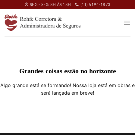
Skip
SEG - SEX: 8H ÀS 18H
(11) 5194-1873
to
content
Grandes coisas estão no horizonte
Algo grande está se formando! Nossa loja está em obras e
será lançada em breve!