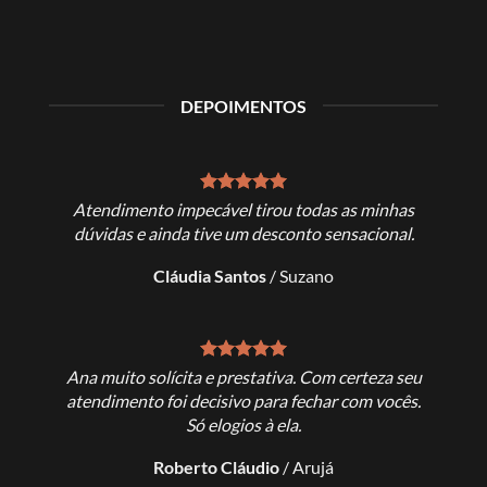
DEPOIMENTOS
muito
Atendimento impecável tirou todas as minhas
Excel
o ao fim.
dúvidas e ainda tive um desconto sensacional.
Cláudia Santos
/
Suzano
es
Ana muito solícita e prestativa. Com certeza seu
Ana, o
s muito
atendimento foi decisivo para fechar com vocês.
faze
Só elogios à ela.
s
Roberto Cláudio
/
Arujá
Ri