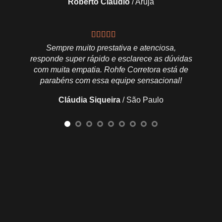
Roberto Cláudio
/
Arujá
Exce
Sempre muito prestativa e atenciosa,
responde super rápido e esclarece as dúvidas
L
com muita empatia. Rohfe Corretora está de
parabéns com essa equipe sensacional!
Cláudia Siqueira
/
São Paulo