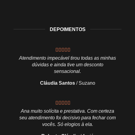
DEPOIMENTOS
muito
Atendimento impecável tirou todas as minhas
Excel
nício ao
dúvidas e ainda tive um desconto
sensacional.
zes
Cláudia Santos
/
Suzano
Ana, ob
is muito
Ana muito solícita e prestativa. Com certeza
fazer
seu atendimento foi decisivo para fechar com
vocês. Só elogios à ela.
es
Ri