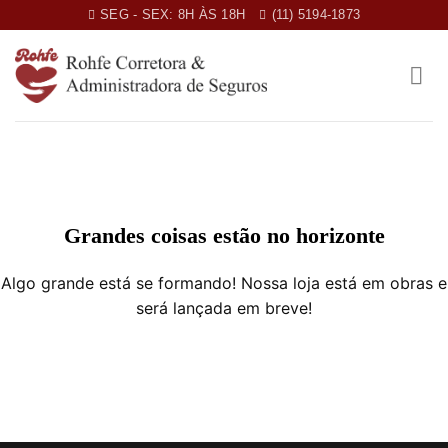
Skip
SEG - SEX: 8H ÀS 18H
(11) 5194-1873
to
content
Grandes coisas estão no horizonte
Algo grande está se formando! Nossa loja está em obras e
será lançada em breve!