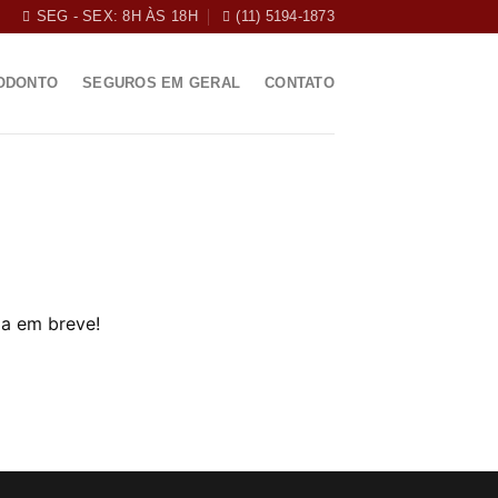
SEG - SEX: 8H ÀS 18H
(11) 5194-1873
ODONTO
SEGUROS EM GERAL
CONTATO
da em breve!