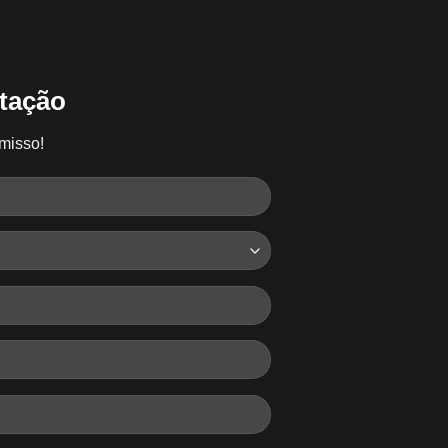
tação
misso!