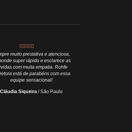
pre muito prestativa e atenciosa,
Excelente profissional, tu
ponde super rápido e esclarece as
realmente cump
vidas com muita empatia. Rohfe
Regis Augusto
/
Min
retora está de parabéns com essa
equipe sensacional!
Cláudia Siqueira
/
São Paulo