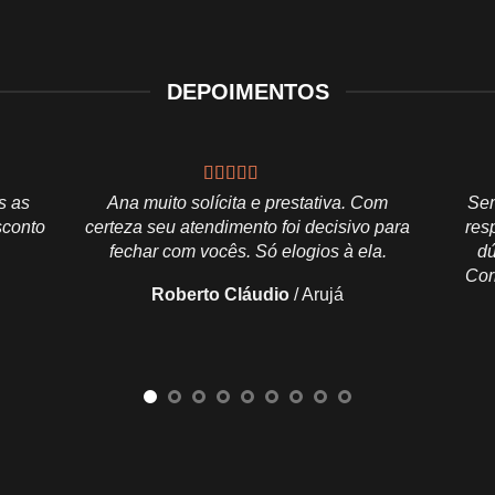
DEPOIMENTOS
s as
Ana muito solícita e prestativa. Com
Sem
sconto
certeza seu atendimento foi decisivo para
res
fechar com vocês. Só elogios à ela.
dú
Cor
Roberto Cláudio
/
Arujá