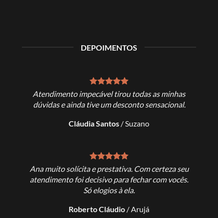
DEPOIMENTOS
muito
Atendimento impecável tirou todas as minhas
Excel
o ao fim.
dúvidas e ainda tive um desconto sensacional.
Cláudia Santos
/
Suzano
es
Ana muito solícita e prestativa. Com certeza seu
Ana, o
s muito
atendimento foi decisivo para fechar com vocês.
faze
Só elogios à ela.
s
Roberto Cláudio
/
Arujá
Ri