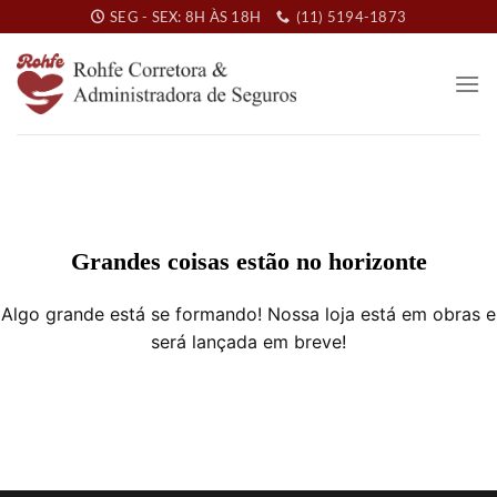
Skip
SEG - SEX: 8H ÀS 18H
(11) 5194-1873
to
content
Grandes coisas estão no horizonte
Algo grande está se formando! Nossa loja está em obras e
será lançada em breve!